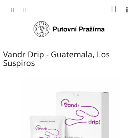
Přejít
NÁKUP
na
obsah
KOŠÍK
Vandr Drip - Guatemala, Los
Suspiros