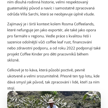
ním dlouhá rodinná historie, velmi respektovaný
guatemalský původ a navíc i samostatně zpracovaná
odrůda Villa Sarchi, která se neobjevuje úplně všude.
Zajímavý je i širší kontext kolem Rosma Coffeelands,
které nefunguje jen jako exportér, ale také jako opora
pro farmáře v regionu. Vedle práce s kvalitou řeší i
sazenice odolnější vůči coffee leaf rust, financování
nebo zdravotní podporu, a od roku 2022 podporují také
projekt Coffee Kinder pro děti pracovníků během
sklizně.
Celkově je to káva, která působí poctivě, pevně
ukotveně a velmi srozumitelně. Přesně ten typ lotu, kde
dává smysl jak původ, tak zpracování i lidé, kteří za ním
stojí.