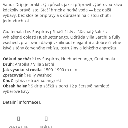
Vandr Drip je praktický způsob, jak si připravit výběrovou kávu
kdekoliv právě jste. Stačí hrnek a horká voda — bez další
výbavy, bez složité přípravy a s důrazem na čistou chuť i
jednoduchost.
Guatemala Los Suspiros přináší čistý a šťavnatý šálek z
vyhlášené oblasti Huehuetenango. Odrůda Villa Sarchi a fully
washed zpracování dávají vzniknout elegantní a dobře čitelné
kávě s tóny červeného rybízu, ostružiny a lehkého angreštu.
Odkud pochází:
Los Suspiros, Huehuetenango, Guatemala
Druh:
Arabika / Villa Sarchi
Jak vysoko si rostla:
1500–1900 m n. m.
Zpracování:
Fully washed
Chuť:
rybíz, ostružina, angrešt
Obsah balení:
5 drip sáčků s porcí 12 g čerstvě namleté
výběrové kávy
Detailní informace
ZEPTAT SE
SDÍLET