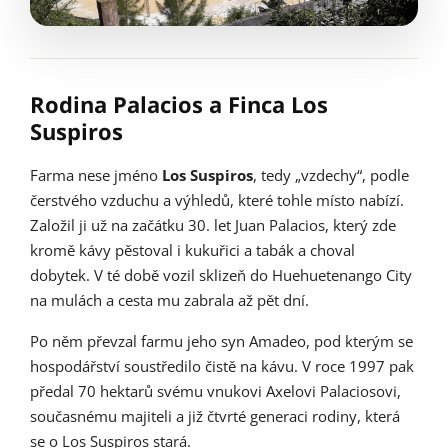
Rodina Palacios a Finca Los
Suspiros
Farma nese jméno
Los Suspiros
, tedy „vzdechy“, podle
čerstvého vzduchu a výhledů, které tohle místo nabízí.
Založil ji už na začátku 30. let Juan Palacios, který zde
kromě kávy pěstoval i kukuřici a tabák a choval
dobytek. V té době vozil sklizeň do Huehuetenango City
na mulách a cesta mu zabrala až pět dní.
Po něm převzal farmu jeho syn Amadeo, pod kterým se
hospodářství soustředilo čistě na kávu. V roce 1997 pak
předal 70 hektarů svému vnukovi Axelovi Palaciosovi,
současnému majiteli a již čtvrté generaci rodiny, která
se o Los Suspiros stará.