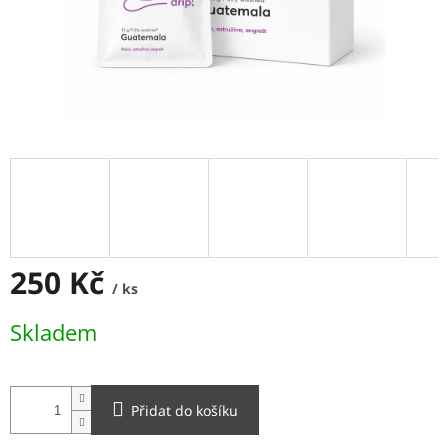
250 Kč
/ ks
Měrná
Skladem
cena:
Přidat do košíku