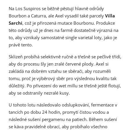
Na Los Suspiros se běžně pěstují hlavně odrůdy
Bourbon a Caturra, ale Axel vysadil také parcely
Villa
Sarchi
, což je přirozená mutace Bourbonu. Produkce
této odrůdy už je dnes na farmě dostatečně výrazná na
to, aby vznikaly samostatné single varietal loty, jako je
právě tento.
Sklizeň probíhá selektivně ručně a třešně se pečlivě třídí,
aby do procesu šly jen zralé červené plody. Axel si
zakládá na dobrém vztahu se sběrači, aby rozuměli
tomu, proč je výběrový sběr pro výslednou kvalitu tak
důležitý. Po přivezení do wet millu se třešně ještě flotují,
aby se odstranily nezralé kusy.
U tohoto lotu následovalo odslupkování, fermentace v
tancích po dobu 24 hodin, promytí čistou vodou a
následné sušení pergamenu na patiech. Během sušení
se káva pravidelně obrací, aby probíhalo všechno