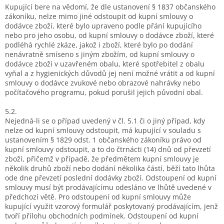
Kupující bere na vědomí, že dle ustanovení § 1837 občanského
zákoníku, nelze mimo jiné odstoupit od kupní smlouvy o
dodávce zboží, které bylo upraveno podle přání kupujícího
nebo pro jeho osobu, od kupní smlouvy o dodávce zboží, které
podléhá rychlé zkáze, jakož i zboží, které bylo po dodání
nenávratně smíseno s jiným zbožím, od kupní smlouvy o
dodávce zboží v uzavřeném obalu, které spotřebitel z obalu
vyňal a z hygienických důvodů jej není možné vrátit a od kupní
smlouvy o dodávce zvukové nebo obrazové nahrávky nebo
počítačového programu, pokud porušil jejich původní obal.
5.2.
Nejedná-li se o případ uvedený v čl. 5.1 či o jiný případ, kdy
nelze od kupní smlouvy odstoupit, má kupující v souladu s
ustanovením § 1829 odst. 1 občanského zákoníku právo od
kupní smlouvy odstoupit, a to do čtrnácti (14) dnů od převzetí
zboží, přičemž v případě, že předmětem kupní smlouvy je
několik druhů zboží nebo dodání několika částí, běží tato lhůta
ode dne převzetí poslední dodávky zboží. Odstoupení od kupní
smlouvy musí být prodávajícímu odesláno ve lhůtě uvedené v
předchozí větě. Pro odstoupení od kupní smlouvy může
kupující využit vzorový formulář poskytovaný prodávajícím, jenž
tvoří přílohu obchodních podmínek. Odstoupení od kupní