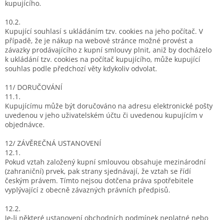
kupujícího.
10.2.
Kupující souhlasí s ukládáním tzv. cookies na jeho počítač. V
případě, že je nákup na webové stránce možné provést a
závazky prodávajícího z kupní smlouvy plnit, aniž by docházelo
k ukládání tzv. cookies na počítač kupujícího, může kupující
souhlas podle předchozí věty kdykoliv odvolat.
11/ DORUČOVÁNÍ
11.1.
Kupujícímu může být doručováno na adresu elektronické pošty
uvedenou v jeho uživatelském účtu či uvedenou kupujícím v
objednávce.
12/ ZÁVĚREČNÁ USTANOVENÍ
12.1.
Pokud vztah založený kupní smlouvou obsahuje mezinárodní
(zahraniční) prvek, pak strany sjednávají, že vztah se řídí
českým právem. Tímto nejsou dotčena práva spotřebitele
vyplývající z obecně závazných právních předpisů.
12.2.
Je-li některé ustanovení obchodních podmínek neplatné nebo