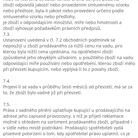
zboží odpovídá jakostí nebo provedením smluvenému vzorku
nebo předloze, byla-li jakost nebo provedení určeno podle
smluveného vzorku nebo předlohy,
je zboží v odpovídajícím množství, míře nebo hmotnosti a
zboží vyhovuje požadavkům právních předpisů.
7.3.
Ustanovení uvedená v čl. 7.2 obchodních podmínek se
nepoužijí u zboží prodávaného za nižší cenu na vadu, pro
kterou byla nižší cena ujednána, na opotřebení zboží
způsobené jeho obvyklým užíváním, u použitého zboží na vadu
odpovídající míře používání nebo opotřebení, kterou zboží mělo
při převzetí kupujícím, nebo vyplývá-li to z povahy zboží.
7.4.
Projeví-li se vada v průběhu šesti měsíců od převzetí, má se za
to, že zboží bylo vadné již při převzetí.
7.5.
Práva z vadného plnění uplatňuje kupující u prodávajícího na
adrese jeho zapsané provozovny, v níž je přijetí reklamace
možné s ohledem na sortiment prodávaného zboží, případně i
v sídle nebo místě podnikání. Prodávající spotřebiteli vydá
písemné potvrzení o tom, kdy spotřebitel právo uplatnil, co je