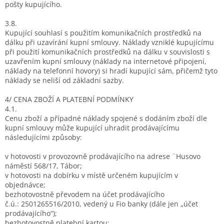
pošty kupujícího.
3.8.
Kupující souhlasí s použitím komunikačních prostředků na
dálku při uzavírání kupní smlouvy. Náklady vzniklé kupujícímu
při použití komunikačních prostředků na dálku v souvislosti s
uzavřením kupní smlouvy (náklady na internetové připojení,
náklady na telefonní hovory) si hradí kupující sám, přičemž tyto
náklady se neliší od základní sazby.
4/ CENA ZBOŽÍ A PLATEBNÍ PODMÍNKY
4.1.
Cenu zboží a případné náklady spojené s dodáním zboží dle
kupní smlouvy může kupující uhradit prodávajícímu
následujícími způsoby:
v hotovosti v provozovně prodávajícího na adrese ¨Husovo
náměstí 568/17, Tábor;
v hotovosti na dobírku v místě určeném kupujícím v
objednávce;
bezhotovostně převodem na účet prodávajícího
č.ú.: 2501265516/2010, vedený u Fio banky (dále jen „účet
prodávajícího“);
bezhotovostně platební kartou;