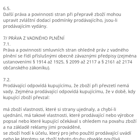
6.5.
Další práva a povinnosti stran při přepravě zboží mohou
upravit zvláštní dodací podmínky prodávajícího, jsou-li
prodávajícím vydány.
7/ PRÁVA Z VADNÉHO PLNĚNÍ
7.1.
Práva a povinnosti smluvních stran ohledně práv z vadného
plnění se řídí příslušnými obecně závaznými předpisy (zejména
ustanoveními § 1914 až 1925, § 2099 až 2117 a § 2161 až 2174
občanského zákoníku).
7.2.
Prodávající odpovídá kupujícímu, že zboží při převzetí nemá
vady. Zejména prodávající odpovídá kupujícímu, že v době, kdy
kupující zboží převzal:
má zboží vlastnosti, které si strany ujednaly, a chybí-li
ujednání, má takové vlastnosti, které prodávající nebo výrobce
popsal nebo které kupující očekával s ohledem na povahu zboží
a na základě reklamy jimi prováděné,
se zboží hodí k účelu, který pro jeho použití prodávající uvádí
nebo ke kterému se zboží tohoto druhu obvykle používá,