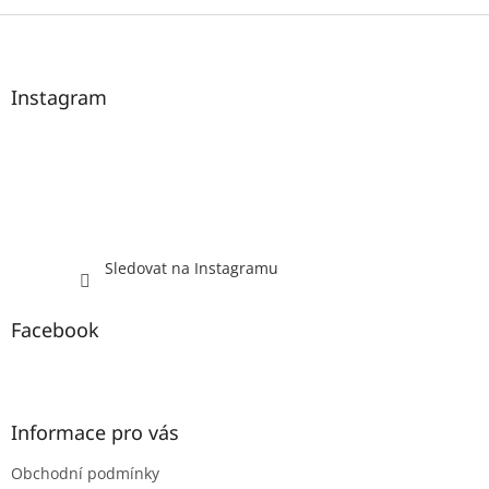
Z
á
p
a
Instagram
t
í
Sledovat na Instagramu
Facebook
Informace pro vás
Obchodní podmínky