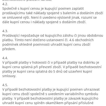
4.2.
Společně s kupní cenou je kupující povinen zaplatit
prodávajícímu také náklady spojené s balením a dodáním zboží
ve smluvené výši. Není-li uvedeno výslovně jinak, rozumí se
dále kupní cenou i náklady spojené s dodáním zboží.
4.3.
Prodávající nepožaduje od kupujícího zálohu či jinou obdobnou
platbu. Tímto není dotčeno ustanovení čl. 4.6 obchodních
podmínek ohledně povinnosti uhradit kupní cenu zboží
předem.
4.4.
V případě platby v hotovosti či v případě platby na dobírku je
kupní cena splatná při převzetí zboží. V případě bezhotovostní
platby je kupní cena splatná do 5 dnů od uzavření kupní
smlouvy.
4.5.
V případě bezhotovostní platby je kupující povinen uhrazovat
kupní cenu zboží společně s uvedením variabilního symbolu
platby. V případě bezhotovostní platby je závazek kupujícího
uhradit kupní cenu splněn okamžikem připsání příslušné