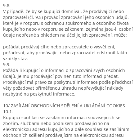
9.8.
V případě, že by se kupující domníval, že prodávající nebo
zpracovatel (čl. 9.5) provádí zpracování jeho osobních údajů,
které je v rozporu s ochranou soukromého a osobního života
kupujícího nebo v rozporu se zákonem, zejména jsou-li osobní
údaje nepřesné s ohledem na účel jejich zpracování, může:
požádat prodávajícího nebo zpracovatele o vysvětlení,
požadovat, aby prodávající nebo zpracovatel odstranil takto
vzniklý stav.
9.9.
Požádá-li kupující o informaci o zpracování svých osobních
údajů, je mu prodávající povinen tuto informaci předat.
Prodávající má právo za poskytnutí informace podle předchozí
věty požadovat přiměřenou úhradu nepřevyšující náklady
nezbytné na poskytnutí informace.
10/ ZASÍLÁNÍ OBCHODNÍCH SDĚLENÍ A UKLÁDÁNÍ COOKIES
10.1.
Kupující souhlasí se zasíláním informací souvisejících se
zbožím, službami nebo podnikem prodávajícího na
elektronickou adresu kupujícího a dále souhlasí se zasíláním
obchodních sdělení prodávajícím na elektronickou adresu