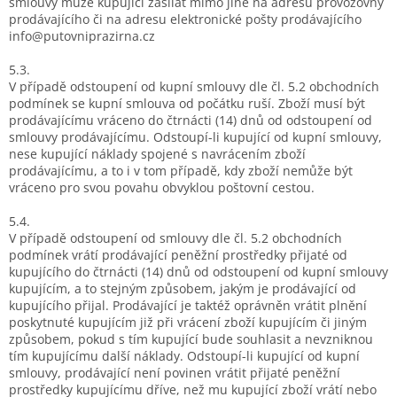
smlouvy může kupující zasílat mimo jiné na adresu provozovny
prodávajícího či na adresu elektronické pošty prodávajícího
info@putovniprazirna.cz
5.3.
V případě odstoupení od kupní smlouvy dle čl. 5.2 obchodních
podmínek se kupní smlouva od počátku ruší. Zboží musí být
prodávajícímu vráceno do čtrnácti (14) dnů od odstoupení od
smlouvy prodávajícímu. Odstoupí-li kupující od kupní smlouvy,
nese kupující náklady spojené s navrácením zboží
prodávajícímu, a to i v tom případě, kdy zboží nemůže být
vráceno pro svou povahu obvyklou poštovní cestou.
5.4.
V případě odstoupení od smlouvy dle čl. 5.2 obchodních
podmínek vrátí prodávající peněžní prostředky přijaté od
kupujícího do čtrnácti (14) dnů od odstoupení od kupní smlouvy
kupujícím, a to stejným způsobem, jakým je prodávající od
kupujícího přijal. Prodávající je taktéž oprávněn vrátit plnění
poskytnuté kupujícím již při vrácení zboží kupujícím či jiným
způsobem, pokud s tím kupující bude souhlasit a nevzniknou
tím kupujícímu další náklady. Odstoupí-li kupující od kupní
smlouvy, prodávající není povinen vrátit přijaté peněžní
prostředky kupujícímu dříve, než mu kupující zboží vrátí nebo