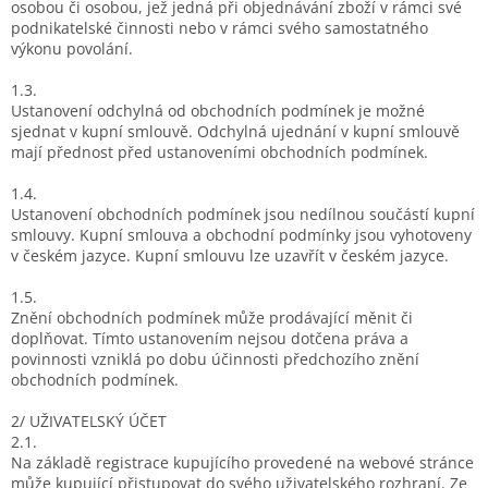
osobou či osobou, jež jedná při objednávání zboží v rámci své
podnikatelské činnosti nebo v rámci svého samostatného
výkonu povolání.
1.3.
Ustanovení odchylná od obchodních podmínek je možné
sjednat v kupní smlouvě. Odchylná ujednání v kupní smlouvě
mají přednost před ustanoveními obchodních podmínek.
1.4.
Ustanovení obchodních podmínek jsou nedílnou součástí kupní
smlouvy. Kupní smlouva a obchodní podmínky jsou vyhotoveny
v českém jazyce. Kupní smlouvu lze uzavřít v českém jazyce.
1.5.
Znění obchodních podmínek může prodávající měnit či
doplňovat. Tímto ustanovením nejsou dotčena práva a
povinnosti vzniklá po dobu účinnosti předchozího znění
obchodních podmínek.
2/ UŽIVATELSKÝ ÚČET
2.1.
Na základě registrace kupujícího provedené na webové stránce
může kupující přistupovat do svého uživatelského rozhraní. Ze