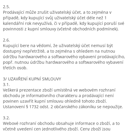
2.5.
Prodávající může zrušit uživatelský účet, a to zejména v
případě, kdy kupující svůj uživatelský účet déle než 1
kalendářní rok nevyužívá, či v případě, kdy kupující poruší své
povinnosti z kupní smlouvy (včetně obchodních podmínek).
2.6.
Kupující bere na vědomí, že uživatelský účet nemusí být
dostupný nepřetržitě, a to zejména s ohledem na nutnou
údržbu hardwarového a softwarového vybavení prodávajícího,
popř. nutnou údržbu hardwarového a softwarového vybavení
třetích osob.
3/ UZAVŘENÍ KUPNÍ SMLOUVY
3.1.
Veškerá prezentace zboží umístěná ve webovém rozhraní
obchodu je informativního charakteru a prodávající není
povinen uzavřít kupní smlouvu ohledně tohoto zboží.
Ustanovení § 1732 odst. 2 občanského zákoníku se nepoužije.
3.2.
Webové rozhraní obchodu obsahuje informace o zboží, a to
včetně uvedení cen jednotlivého zboží. Ceny zboží jsou