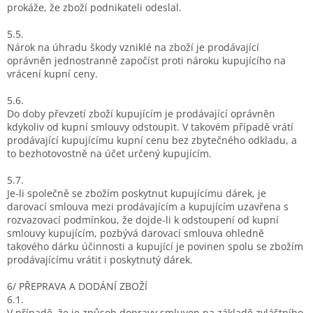
prokáže, že zboží podnikateli odeslal.
5.5.
Nárok na úhradu škody vzniklé na zboží je prodávající
oprávněn jednostranně započíst proti nároku kupujícího na
vrácení kupní ceny.
5.6.
Do doby převzetí zboží kupujícím je prodávající oprávněn
kdykoliv od kupní smlouvy odstoupit. V takovém případě vrátí
prodávající kupujícímu kupní cenu bez zbytečného odkladu, a
to bezhotovostně na účet určený kupujícím.
5.7.
Je-li společně se zbožím poskytnut kupujícímu dárek, je
darovací smlouva mezi prodávajícím a kupujícím uzavřena s
rozvazovací podmínkou, že dojde-li k odstoupení od kupní
smlouvy kupujícím, pozbývá darovací smlouva ohledně
takového dárku účinnosti a kupující je povinen spolu se zbožím
prodávajícímu vrátit i poskytnutý dárek.
6/ PŘEPRAVA A DODÁNÍ ZBOŽÍ
6.1.
V případě, že je způsob dopravy smluven na základě zvláštního