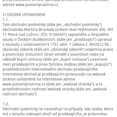
adrese www.putovniprazirna.cz
1/ ÚVODNÍ USTANOVENÍ
1.1.
Tyto obchodní podmínky (dále jen „obchodní podmínky“)
obchodníka Martina Broukala (sídlem Nad Hejtmanem 300, 391
11 Planá nad Lužnicí, IČO: 01265431) zapsaného u Krajského
soudu v Českých Budějovicích, (dále jen „prodávající“) upravují
v souladu s ustanovením § 1751 odst. 1 zákona č. 89/2012 Sb.,
občanský zákoník (dále jen „občanský zákoník“) vzájemná práva
a povinnosti smluvních stran vzniklé v souvislosti nebo na
základě kupní smlouvy (dále jen „kupní smlouva“) uzavírané
mezi prodávajícím a jinou fyzickou osobou (dále jen „kupující“)
prostřednictvím internetového obchodu prodávajícího.
Internetový obchod je prodávajícím provozován na webové
stránce umístněné na internetové adrese
www.putovniprazirna.cz (dále jen „webová stránka“), a to
prostřednictvím rozhraní webové stránky (dále jen „webové
rozhraní obchodu“).
1.2.
Obchodní podmínky se nevztahují na případy, kdy osoba, která
má v úmyslu nakoupit zboží od prodávajícího, je právnickou