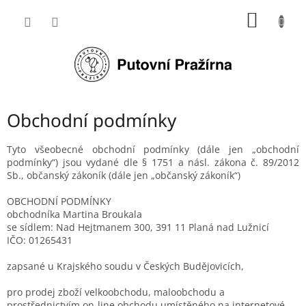
Přejít
NÁKUP
na
obsah
KOŠÍK
Obchodní podmínky
Tyto všeobecné obchodní podmínky (dále jen „obchodní
podmínky“) jsou vydané dle § 1751 a násl. zákona č. 89/2012
Sb., občanský zákoník (dále jen „občanský zákoník“)
OBCHODNÍ PODMÍNKY
obchodníka Martina Broukala
se sídlem: Nad Hejtmanem 300, 391 11 Planá nad Lužnicí
IČO: 01265431
zapsané u Krajského soudu v Českých Budějovicích,
pro prodej zboží velkoobchodu, maloobchodu a
prostřednictvím on-line obchodu umístěného na internetové