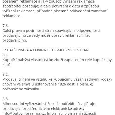
obsahem reklamace a jaký způsob vyřízení reklamace
spotřebitel požaduje; a dále potvrzení o datu a způsobu
vyřízení reklamace, případně písemné odůvodnění zamítnutí
reklamace.
7.6.
Další práva a povinnosti stran související s odpovědností
prodávajícího za vady může upravit reklamační řád
prodávajícího.
8/ DALŠÍ PRÁVA A POVINNOSTI SMLUVNÍCH STRAN
8.1.
Kupující nabývá vlastnictví ke zboží zaplacením celé kupní ceny
zboží.
8.2.
Prodávající není ve vztahu ke kupujícímu vázán žádnými kodexy
chování ve smyslu ustanovení § 1826 odst. 1 písm. e)
občanského zákoníku.
8.3.
Mimosoudní vyřizování stížností spotřebitelů zajišťuje
prodávající prostřednictvím elektronické adresy
info@putovniprazirna.cz. Informaci o vyřízení stížnosti