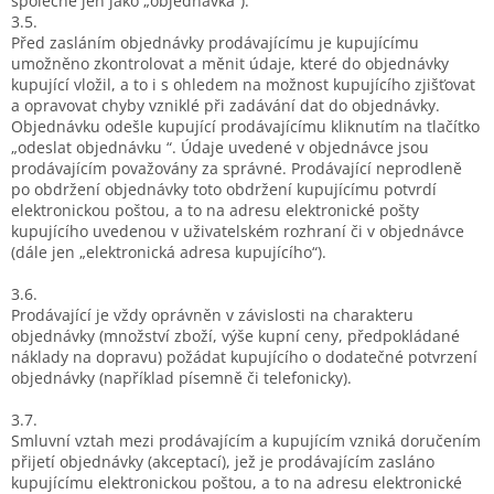
společně jen jako „objednávka“).
3.5.
Před zasláním objednávky prodávajícímu je kupujícímu
umožněno zkontrolovat a měnit údaje, které do objednávky
kupující vložil, a to i s ohledem na možnost kupujícího zjišťovat
a opravovat chyby vzniklé při zadávání dat do objednávky.
Objednávku odešle kupující prodávajícímu kliknutím na tlačítko
„odeslat objednávku “. Údaje uvedené v objednávce jsou
prodávajícím považovány za správné. Prodávající neprodleně
po obdržení objednávky toto obdržení kupujícímu potvrdí
elektronickou poštou, a to na adresu elektronické pošty
kupujícího uvedenou v uživatelském rozhraní či v objednávce
(dále jen „elektronická adresa kupujícího“).
3.6.
Prodávající je vždy oprávněn v závislosti na charakteru
objednávky (množství zboží, výše kupní ceny, předpokládané
náklady na dopravu) požádat kupujícího o dodatečné potvrzení
objednávky (například písemně či telefonicky).
3.7.
Smluvní vztah mezi prodávajícím a kupujícím vzniká doručením
přijetí objednávky (akceptací), jež je prodávajícím zasláno
kupujícímu elektronickou poštou, a to na adresu elektronické