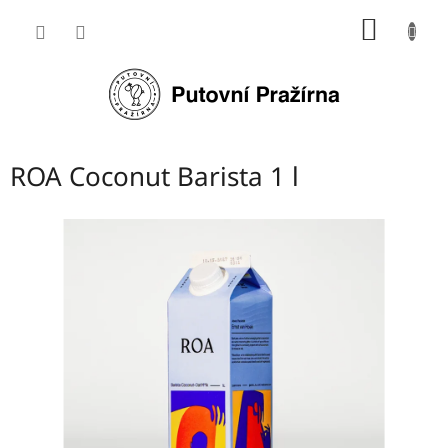
Přejít
NÁKUP
na
obsah
KOŠÍK
ROA Coconut Barista 1 l