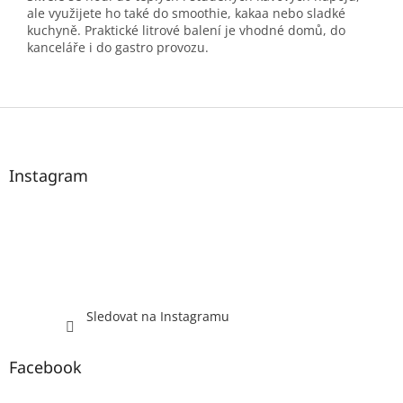
ale využijete ho také do smoothie, kakaa nebo sladké
kuchyně. Praktické litrové balení je vhodné domů, do
kanceláře i do gastro provozu.
Z
á
p
a
Instagram
t
í
Sledovat na Instagramu
Facebook