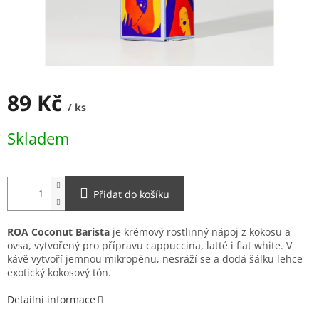
89 Kč
/ ks
Měrná
Skladem
cena:
Přidat do košíku
ROA Coconut Barista
je krémový rostlinný nápoj z kokosu a
ovsa, vytvořený pro přípravu cappuccina, latté i flat white. V
kávě vytvoří jemnou mikropěnu, nesráží se a dodá šálku lehce
exotický kokosový tón.
Detailní informace