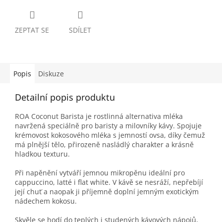
ZEPTAT SE
SDÍLET
Popis
Diskuze
Detailní popis produktu
ROA Coconut Barista je rostlinná alternativa mléka
navržená speciálně pro baristy a milovníky kávy. Spojuje
krémovost kokosového mléka s jemností ovsa, díky čemuž
má plnější tělo, přirozeně nasládlý charakter a krásně
hladkou texturu.
Při napěnění vytváří jemnou mikropěnu ideální pro
cappuccino, latté i flat white. V kávě se nesráží, nepřebíjí
její chuť a naopak ji příjemně doplní jemným exotickým
nádechem kokosu.
Skvěle se hodí do teplých i studených kávových nápojů,