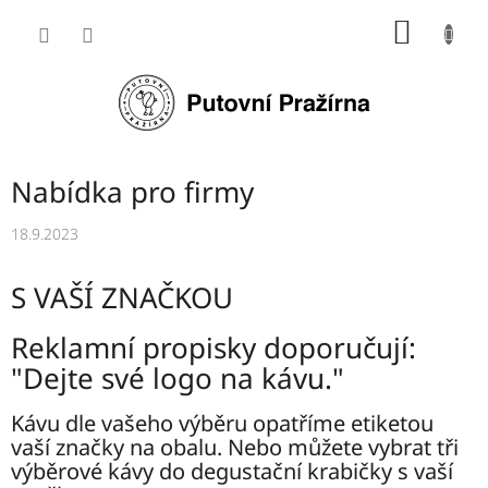
Přejít
NÁKUP
na
obsah
KOŠÍK
Nabídka pro firmy
18.9.2023
S VAŠÍ ZNAČKOU
Reklamní propisky doporučují:
"Dejte své logo na kávu."
Kávu dle vašeho výběru opatříme etiketou
vaší značky na obalu. Nebo můžete vybrat tři
výběrové kávy do degustační krabičky s vaší