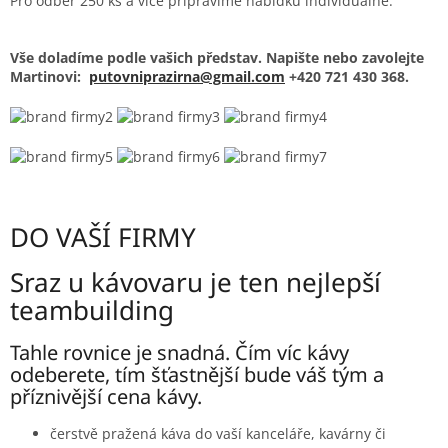
Pro odběr 250 ks a více připravíme nabídku individuálně.
Vše doladíme podle vašich představ. Napište nebo zavolejte
Martinovi:
putovniprazirna@gmail.com
+420 721 430 368.
DO VAŠÍ FIRMY
Sraz u kávovaru je ten nejlepší
teambuilding
Tahle rovnice je snadná. Čím víc kávy
odeberete, tím šťastnější bude váš tým a
příznivější cena kávy.
čerstvě pražená káva do vaší kanceláře, kavárny či