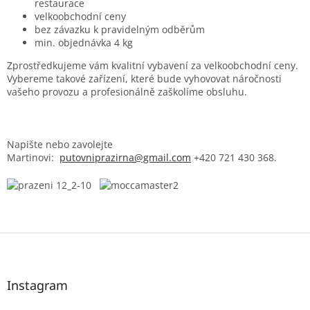
restaurace
velkoobchodní ceny
bez závazku k pravidelným odběrům
min. objednávka 4 kg
Zprostředkujeme vám kvalitní vybavení za velkoobchodní ceny.
Vybereme takové zařízení, které bude vyhovovat náročnosti
vašeho provozu a profesionálně zaškolíme obsluhu.
Napište nebo zavolejte
Martinovi:
putovniprazirna@gmail.com
+420 721 430 368.
Z
á
p
a
Instagram
t