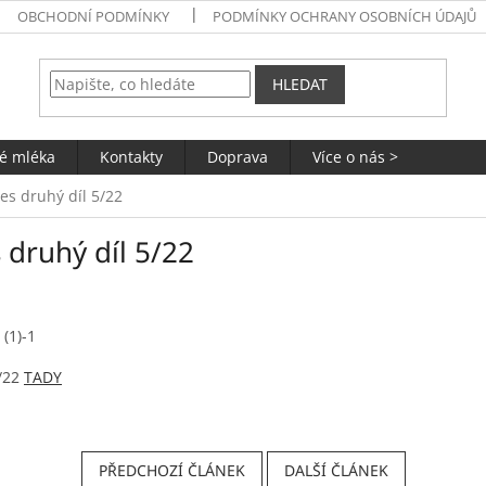
OBCHODNÍ PODMÍNKY
PODMÍNKY OCHRANY OSOBNÍCH ÚDAJŮ
HLEDAT
né mléka
Kontakty
Doprava
Více o nás >
es druhý díl 5/22
 druhý díl 5/22
5/22
TADY
PŘEDCHOZÍ ČLÁNEK
DALŠÍ ČLÁNEK