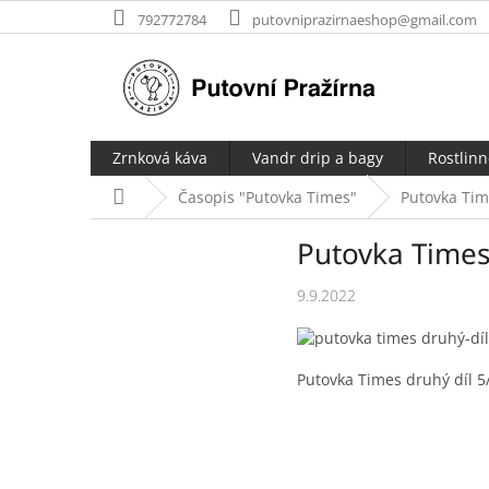
Přejít
792772784
putovniprazirnaeshop@gmail.com
na
obsah
Zrnková káva
Vandr drip a bagy
Rostlin
Domů
Časopis "Putovka Times"
Putovka Tim
Putovka Times
9.9.2022
Putovka Times druhý díl 