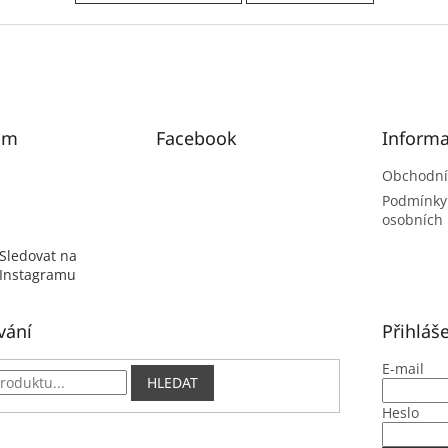
am
Facebook
Informa
Obchodní
Podmínky
osobních
Sledovat na
Instagramu
vání
Přihláš
E-mail
HLEDAT
Heslo