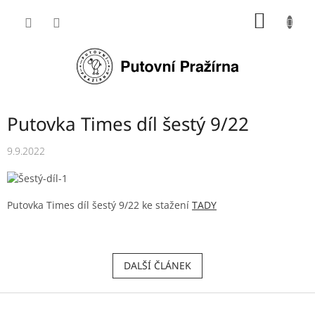
Přejít
NÁKUP
na
obsah
KOŠÍK
Putovka Times díl šestý 9/22
9.9.2022
Putovka Times díl šestý 9/22 ke stažení
TADY
DALŠÍ ČLÁNEK
Z
á